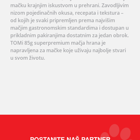
mačku krajnjim iskustvom u prehrani. Zavodljivim
nizom pojedinačnih okusa, recepata i tekstura –
od kojih je svaki pripremljen prema najvišim
mačjim gastronomskim standardima i dostupan u
prikladnim pakiranjima dostatnim za jedan obrok.
TOMi 85g superpremium mačja hrana je
napravljena za mačke koje uživaju najbolje stvari
u svom životu.
POSTANITE NAŠ PARTNER