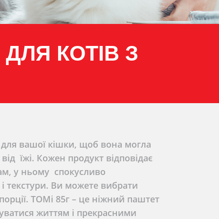
 ДЛЯ КОТІВ З
для вашої кішки, щоб вона могла
ід їжі. Кожен продукт відповідає
м, у ньому спокусливо
і текстури. Ви можете вибрати
порції. TOMi 85г – це ніжний паштет
жуватися життям і прекрасними