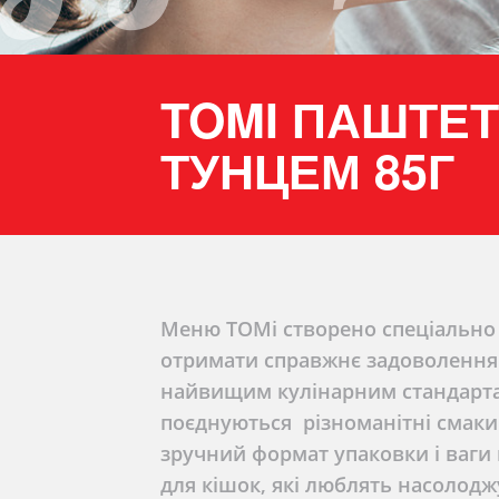
TOMI ПАШТЕТ
ТУНЦЕМ 85Г
Меню TOMi створено спеціально 
отримати справжнє задоволення в
найвищим кулінарним стандарта
поєднуються різноманітні смаки 
зручний формат упаковки і ваги 
для кішок, які люблять насолод