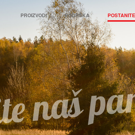
PROIZVODI
PODRŠKA
POSTANIT
te naš pa