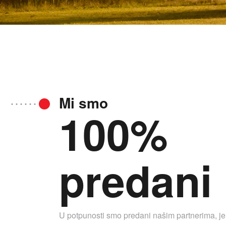
Mi smo
100%
predani
U potpunosti smo predani našim partnerima, je