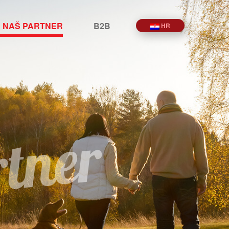
E NAŠ PARTNER
B2B
HR
rtner