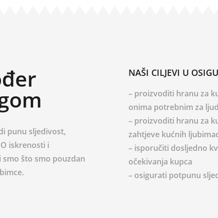
ođer
NAŠI CILJEVI U OSIG
ogom
– proizvoditi hranu za 
onima potrebnim za lju
– proizvoditi hranu za 
di punu sljedivost,
zahtjeve kućnih ljubima
 O iskrenosti i
– isporučiti dosljedno k
sni smo što smo pouzdan
očekivanja kupca
ubimce.
– osigurati potpunu slje