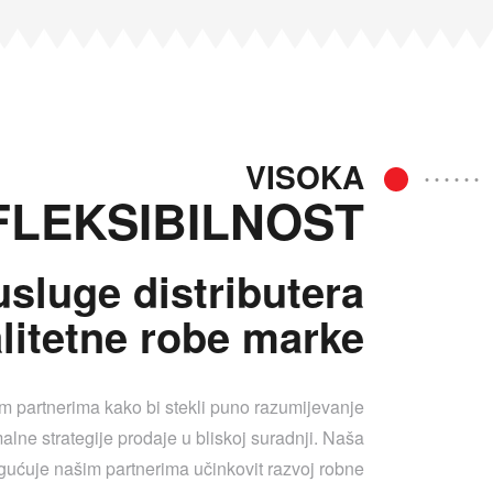
VISOKA
FLEKSIBILNOST
usluge distributera
litetne robe marke
 partnerima kako bi stekli puno razumijevanje
timalne strategije prodaje u bliskoj suradnji. Naša
gućuje našim partnerima učinkovit razvoj robne