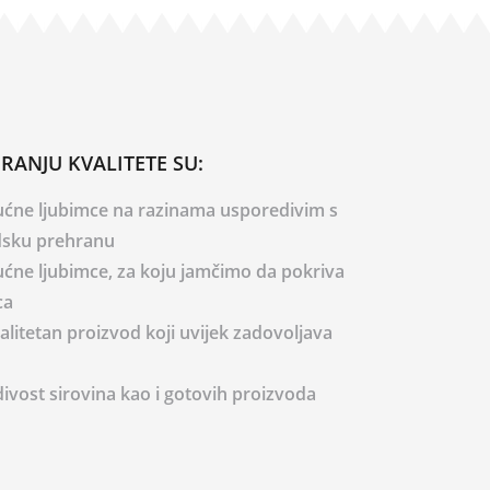
URANJU KVALITETE SU:
kućne ljubimce na razinama usporedivim s
dsku prehranu
kućne ljubimce, za koju jamčimo da pokriva
ca
valitetan proizvod koji uvijek zadovoljava
divost sirovina kao i gotovih proizvoda