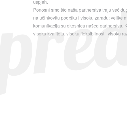
pre
uspjeh.
Ponosni smo što naša partnerstva traju već d
na učinkovitu podršku i visoku zaradu; velike m
komunikacija su okosnica našeg partnerstva. Ka
visoku kvalitetu, visoku fleksibilnost i visoku r