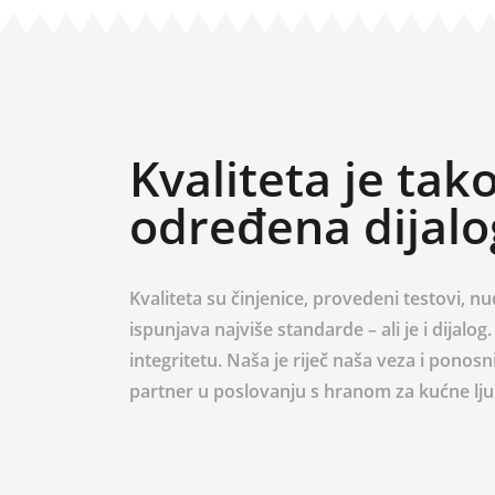
Kvaliteta je tak
određena dijal
Kvaliteta su činjenice, provedeni testovi, nu
ispunjava najviše standarde – ali je i dijalog.
integritetu. Naša je riječ naša veza i pono
partner u poslovanju s hranom za kućne lj