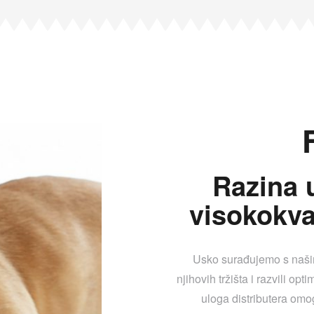
Razina 
visokokva
Usko surađujemo s našim
njihovih tržišta i razvili op
uloga distributera omo