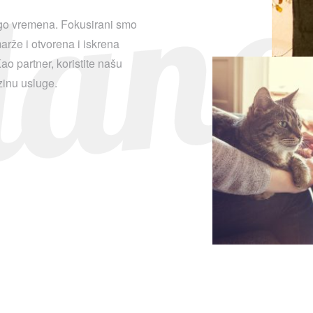
dano
ugo vremena. Fokusirani smo
arže i otvorena i iskrena
o partner, koristite našu
azinu usluge.