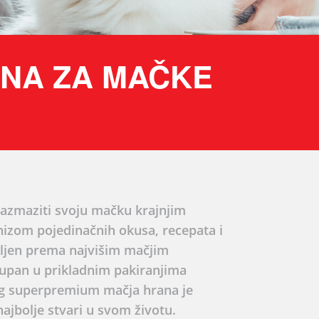
ANA ZA MAČKE
azmaziti svoju mačku krajnjim
nizom pojedinačnih okusa, recepata i
emljen prema najvišim mačjim
upan u prikladnim pakiranjima
5g superpremium mačja hrana je
ajbolje stvari u svom životu.