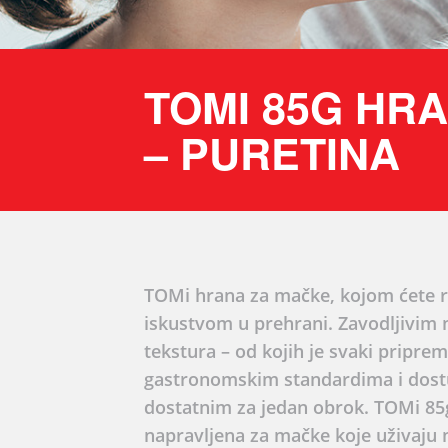
TOMI 85G HR
– PURETINA
TOMi hrana za mačke, kojom ćete r
iskustvom u prehrani. Zavodljivim 
tekstura – od kojih je svaki pripr
gastronomskim standardima i dost
dostatnim za jedan obrok. TOMi 8
napravljena za mačke koje uživaju n