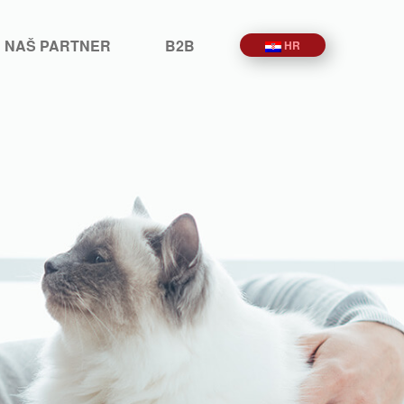
E NAŠ PARTNER
B2B
HR