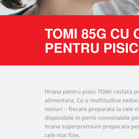
TOMI 85G CU
PENTRU PISIC
Hrana pentru pisici TOMi rasfata p
alimentara. Cu o multitudine seduca
texturi – fiecare preparata la cele 
disponibile in portii convenabile p
hrana superpremium preparata pentr
cele mai fine.