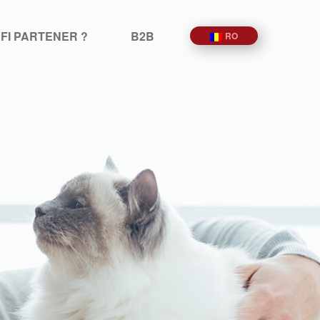
 FI PARTENER ?
B2B
RO