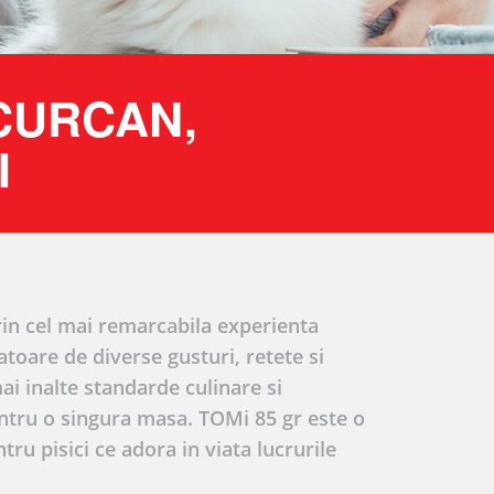
 CURCAN,
I
rin cel mai remarcabila experienta
toare de diverse gusturi, retete si
mai inalte standarde culinare si
entru o singura masa. TOMi 85 gr este o
u pisici ce adora in viata lucrurile