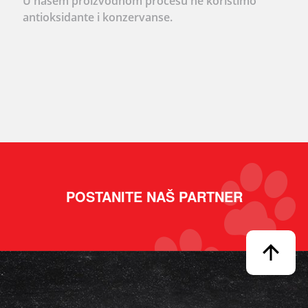
U našem proizvodnom procesu ne koristimo
antioksidante i konzervanse.
POSTANITE NAŠ PARTNER