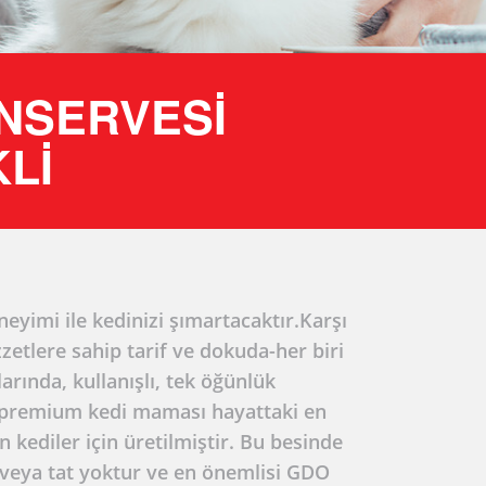
ONSERVESI
LI
yimi ile kedinizi şımartacaktır.Karşı
zzetlere sahip tarif ve dokuda-her biri
rında, kullanışlı, tek öğünlük
rpremium kedi maması hayattaki en
 kediler için üretilmiştir. Bu besinde
k veya tat yoktur ve en önemlisi GDO