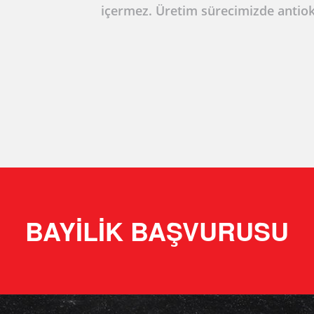
içermez. Üretim sürecimizde antio
BAYILIK BAŞVURUSU