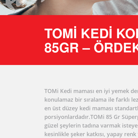
TOMI KEDI K
85GR – ÖRDEK
TOMi Kedi maması en iyi yemek dene
konulamaz bir sıralama ile farklı le
en üst düzey kedi maması standartla
porsiyonlardadır.TOMi 85 Gr Süpe
güzel şeylerin tadına varmak isteyen
kesinlikle şeker katkısı, yapay ren