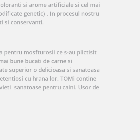
oloranti si arome artificiale si cel mai
ficate genetic) . In procesul nostru
i si conservanti.
 pentru mosfturosii ce s-au plictisit
 mai bune bucati de carne si
ate superior o delicioasa si sanatoasa
retentiosi cu hrana lor. TOMi contine
ieti sanatoase pentru caini. Usor de