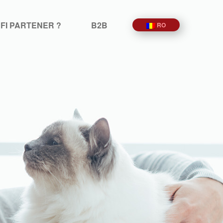
 FI PARTENER ?
B2B
RO