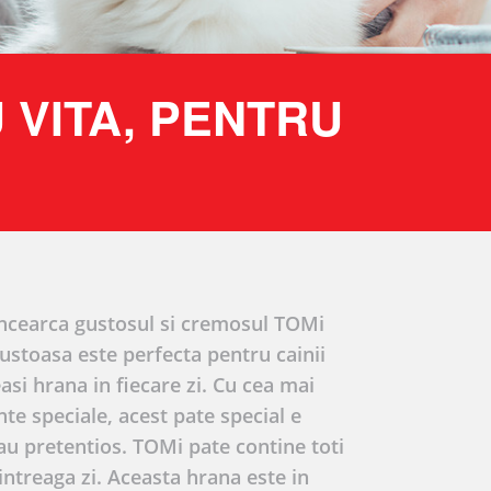
U VITA, PENTRU
 Incearca gustosul si cremosul TOMi
ustoasa este perfecta pentru cainii
asi hrana in fiecare zi. Cu cea mai
nte speciale, acest pate special e
au pretentios. TOMi pate contine toti
intreaga zi. Aceasta hrana este in